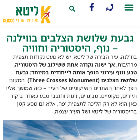
ן וארגון הטיול
בנה (קאונס)
בעת שלושת הצלבים בווילנה
– נוף, היסטוריה וחוויה
ילנה, עיר הבירה של ליטא, יש לא מעט נקודות תצפית
יבות,
אך ישנה נקודה אחת ששילוב של היסטוריה,
 ונוף עירוני הופך אותה לייחודית במיוחד:
גבעת
הצלבים (Three Crosses Monument)
. המקום
 לאחד האתרים האייקוניים של העיר – כזה שמושך אליו
רים, מקומיים, מבוגרים, זוגות וחובבי טבע כאחד. ביקור
 הוא לא רק הליכה לתצפית יפה, אלא גם מסע קטן
סטוריה של ליטא ושל העיר עצמה.