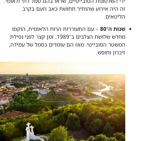
ידי השלטונות הסובייטיים, שראו בהם סמל דתי ולאומי.
זה היה אירוע שהותיר תחושת כאב וזעם בקרב
הליטאים.
שנות ה־80
– עם התעוררות הרוח הלאומית, הוקמו
מחדש שלושת הצלבים ב־1989, זמן קצר לפני נפילת
המשטר הסובייטי. מאז הם עומדים כסמל של עמידה,
זיכרון וחופש.