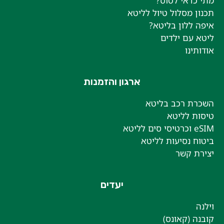
י כדאי לטוס?
נון מסלול טיול לליטא
פה ללון בליטא?
טא עם ילדים
דותינו
ארגון והזמנות
כרת רכב בליטא
סות לליטא
כרטיסי סים לליטא
טוח נסיעות לליטא
ירת קשר
יעדים
לנה
בנה (קאונס)