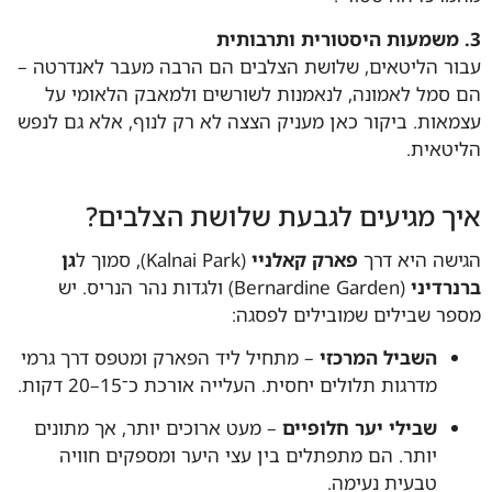
ר הליטאים, שלושת הצלבים הם הרבה מעבר לאנדרטה –
סמל לאמונה, לנאמנות לשורשים ולמאבק הלאומי על
אות. ביקור כאן מעניק הצצה לא רק לנוף, אלא גם לנפש
טאית.
ך מגיעים לגבעת שלושת הצלבים?
שה היא דרך
פארק קאלניי
(Kalnai Park), סמוך ל
גן
רדיני
(Bernardine Garden) ולגדות נהר הנריס. יש
ר שבילים שמובילים לפסגה:
השביל המרכזי
– מתחיל ליד הפארק ומטפס דרך גרמי
מדרגות תלולים יחסית. העלייה אורכת כ־15–20 דקות.
שבילי יער חלופיים
– מעט ארוכים יותר, אך מתונים
יותר. הם מתפתלים בין עצי היער ומספקים חוויה
טבעית נעימה.