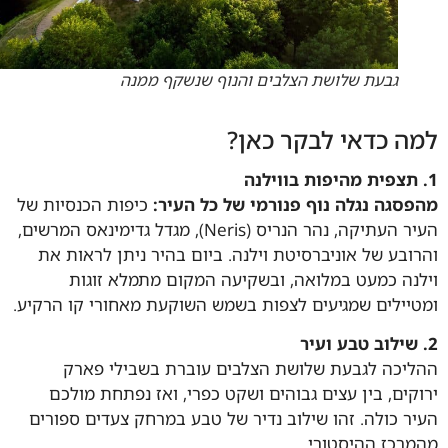
גבעת שלושת הצלבים והנוף שנשקף ממנה
ה כדאי לבקר כאן?
סגה נגלה נוף פנורמי של כל העיר:
כיפות הכנסיות של
העיר העתיקה, נהר הנריס (Neris), מגדל גדימינאס המרשים,
ובע של אוניברסיטת וילנה. ביום בהיר ניתן לראות את
נה כמעט במלואה, ובשקיעה המקום מתמלא זוגות
יילים שמגיעים לצפות בשמש השוקעת מאחורי קו הרקיע.
יכה לגבעת שלושת הצלבים עוברת בשבילי פארק
קים, בין עצים גבוהים ושקט כפרי, ואז נפתחת מולכם
ר כולה. זהו שילוב נדיר של טבע במרחק צעדים ספורים
רכז ההיסטורי.