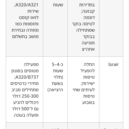
בתדירות
שעות
A320/A321;
קבועה;
שירות
דוגמה
לואו-קוסט
לטיסה בוקר
ותוספות כמו
שמתחילה
מזוודה ובחירת
בבוקר
מושב בתשלום
ומגיעה
אחה״צ
Israir
החלה
כ-4–5
מפעילה
להפעיל
שעות
מטוסים בסגנון
טיסות
(תלוי
A320/B737;
ישירות;
בשעת
מחירי כרטיסים
לעיתים שתי
היציאה)
מתחילים סביב
טיסות
250-300 דולר
בשבוע
ויכולים להגיע
גם ל־500 דולר
ומעלה בעונה.