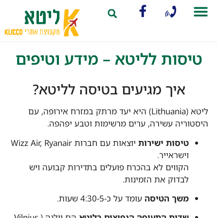
תכנון וארגון הטיול
קובנה (קאונס)
טיסות לליטא – מידע וטיפים
איך מגיעים בטיסה לליטא?
ליטא (Lithuania) היא יעד מרתק במזרח אירופה, עם
היסטוריה עשירה, ערים מרשימות וטבע יפהפה.
טיסות ישירות
יוצאות עם חברות Wizz Air, Ryanair
וישראייר.
הקווים לא בהכרח פועלים בתדירות קבועה ויש
לבדוק את הזמינות.
משך הטיסה
עומד על כ-4:30-5 שעות.
שדות התעופה הנפוצים בליטא
הם וילנה (Vilnius,