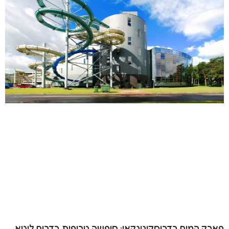
פארק המים בדרוסקינינקאי: חופשה טרופית בדרום ליטא