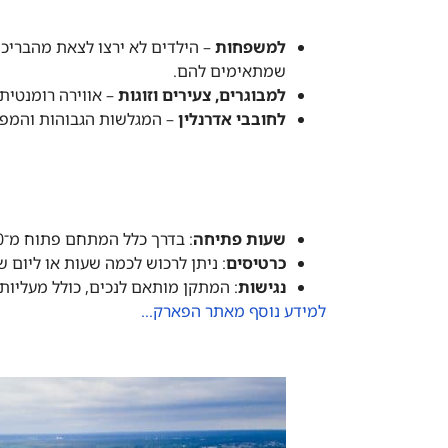
למשפחות
– הילדים לא ירצו לצאת מהבריכ
שמתאימים להם.
למבוגרים, צעירים וזוגות
– אווירה רומנטית 
לחובבי אדרנלין
– המגלשות הגבוהות והמפו
שעות פתיחה
: בדרך כלל המתחם פתוח מ־10 בבוקר עד שעות הערב המאוחרות (אנא בידקו שעות פתיחה מעודכנות לפני הגעתכם).
כרטיסים
: ניתן לרכוש לכמה שעות או ליום
נגישות
: המתקן מותאם לנכים, כולל מעליות 
למידע נוסף מאתר הפארק…