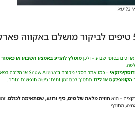
י בליטא
ם באקווה פארק
ארוכים בסופי שבוע – ולכן
מומלץ להגיע באמצע השבוע או כאמור 
לפה.
וסקינינקאי
– כמו אתר הסקי מקורה ב־Snow Arena או הליכה בפארקים השקטים של העיר.
 הקומפלקס או לידו
תחסוך לכם זמן ותיתן גישה חופשית ונוחה.
קציה – הוא
חוויה מלאה של מים, כיף ורוגע, שמתאימה לכולם
. זה
אמצע החורף