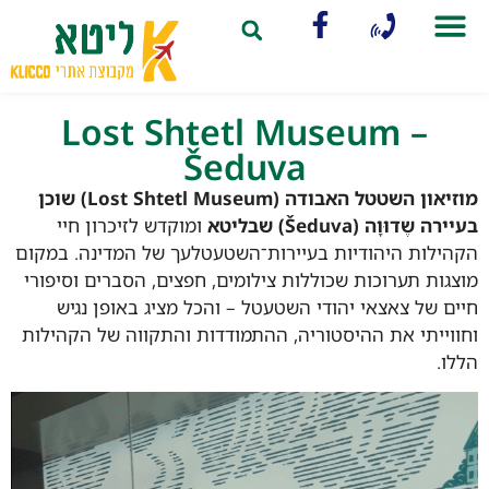
תכנון וארגון הטיול
קובנה (קאונס)
Lost Shtetl Museum –
Šeduva
מוזיאון השטטל האבודה (Lost Shtetl Museum) שוכן
בעיירה שֶדוּוָה (Šeduva) שבליטא
ומוקדש לזיכרון חיי
הקהילות היהודיות בעיירות־השטעטלעך של המדינה. במקום
מוצגות תערוכות שכוללות צילומים, חפצים, הסברים וסיפורי
חיים של צאצאי יהודי השטעטל – והכל מציג באופן נגיש
וחווייתי את ההיסטוריה, ההתמודדות והתקווה של הקהילות
הללו.